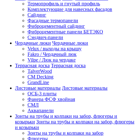
Термопрофиль и гнутый профиль
Комплектующие для навесных фасадов
Сайдинг
Фасадные термопанели
Фиброцементный сайдинг
Фиброцементные панели БЕТЭКО
Сэндвич-панели
Чердачные люки
Чердачные люки
Velux / выходы на крышу
Fakro / Чердачный люк
Vilpe / Люк на чердаке
Террасная доска
Террасная доска
TalverWood
CM Decking
GrandLine
Листовые материалы
Листовые материалы
ОСБ-3 плиты
Фанера ФСФ хвойная
СМЛ
Аквапанели
Зонты на трубы и колпаки на забор, флюгеры и
козырьки
Зонты на трубы и колпаки на забор, флюгеры
и козырьки
Зонты на трубы и колпаки на забор
Флюгеры