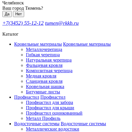
Челябинск
Ваш город Тюмень?
Да
Нет
+7(3452) 55-12-12
tumen@rkkb.ru
Каталог
Кровельные материалы
Кровельные материалы
Металлочерепица
Гибкая черепица
Натуральная черепица
Фальцевая кровля
Композитная черепица
Медная кровля
Сланцевая кровля
Кровельная шашка
Битумные листы
Профнастил
Профнастил
Профнастил для забора
Профнастил для крыши
Профнастил оцинкованный
Металл Профиль
Водосточные системы
Водосточные системы
Металлические водостоки