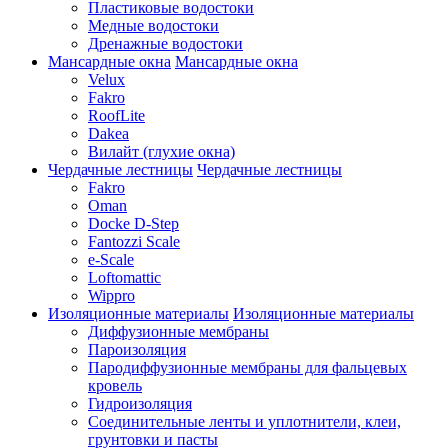
Пластиковые водостоки
Медные водостоки
Дренажные водостоки
Мансардные окна
Мансардные окна
Velux
Fakro
RoofLite
Dakea
Вилайт (глухие окна)
Чердачные лестницы
Чердачные лестницы
Fakro
Oman
Docke D-Step
Fantozzi Scale
e-Scale
Loftomattic
Wippro
Изоляционные материалы
Изоляционные материалы
Диффузионные мембраны
Пароизоляция
Пародиффузионные мембраны для фальцевых
кровель
Гидроизоляция
Соединительные ленты и уплотнители, клеи,
грунтовки и пасты