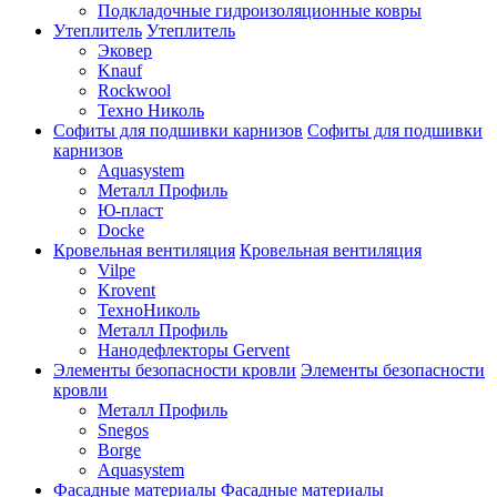
Подкладочные гидроизоляционные ковры
Утеплитель
Утеплитель
Эковер
Knauf
Rockwool
Техно Николь
Софиты для подшивки карнизов
Софиты для подшивки
карнизов
Aquasystem
Металл Профиль
Ю-пласт
Docke
Кровельная вентиляция
Кровельная вентиляция
Vilpe
Krovent
ТехноНиколь
Металл Профиль
Нанодефлекторы Gervent
Элементы безопасности кровли
Элементы безопасности
кровли
Металл Профиль
Snegos
Borge
Aquasystem
Фасадные материалы
Фасадные материалы