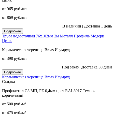
Цинк
от 965
руб.
/шт
от 869
руб.
/шт
В наличии
|
Доставка 1 день
Подробнее
Труба водосточная 76x102мм 2м Металл Профиль Модерн
Цинк
Керамическая черепица Braas Изумруд
от 398
руб.
/шт
Под заказ
|
Доставка 30 дней
Подробнее
Керамическая черепица Braas Изумруд
Скидка
Профнастил С8 МП, PE 0,4мм цвет RAL8017 Темно-
коричневый
от 500
руб.
/м²
от 475
руб.
/м²