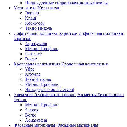
Подкладочные гидроизоляционные ковры
Утеплитель
Утеплитель
Эковер
Knauf
Rockwool
Техно Николь
Софиты для подшивки карнизов
Софиты для подшивки
карнизов
Aquasystem
Металл Профиль
Ю-пласт
Docke
Кровельная вентиляция
Кровельная вентиляция
Vilpe
Krovent
ТехноНиколь
Металл Профиль
Нанодефлекторы Gervent
Элементы безопасности кровли
Элементы безопасности
кровли
Металл Профиль
Snegos
Borge
Aquasystem
Фасадные материалы
Фасадные материалы