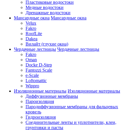
Пластиковые водостоки
Медные водостоки
Дренажные водостоки
Мансардные окна
Мансардные окна
Velux
Fakro
RoofLite
Dakea
Вилайт (глухие окна)
Чердачные лестницы
Чердачные лестницы
Fakro
Oman
Docke D-Step
Fantozzi Scale
e-Scale
Loftomattic
Wippro
Изоляционные материалы
Изоляционные материалы
Диффузионные мембраны
Пароизоляция
Пародиффузионные мембраны для фальцевых
кровель
Гидроизоляция
Соединительные ленты и уплотнители, клеи,
грунтовки и пасты