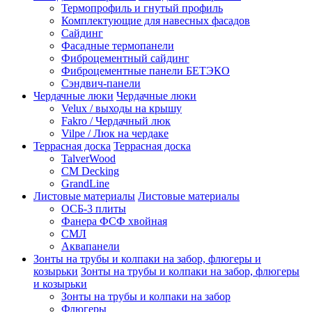
Термопрофиль и гнутый профиль
Комплектующие для навесных фасадов
Сайдинг
Фасадные термопанели
Фиброцементный сайдинг
Фиброцементные панели БЕТЭКО
Сэндвич-панели
Чердачные люки
Чердачные люки
Velux / выходы на крышу
Fakro / Чердачный люк
Vilpe / Люк на чердаке
Террасная доска
Террасная доска
TalverWood
CM Decking
GrandLine
Листовые материалы
Листовые материалы
ОСБ-3 плиты
Фанера ФСФ хвойная
СМЛ
Аквапанели
Зонты на трубы и колпаки на забор, флюгеры и
козырьки
Зонты на трубы и колпаки на забор, флюгеры
и козырьки
Зонты на трубы и колпаки на забор
Флюгеры