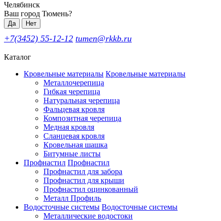
Челябинск
Ваш город Тюмень?
Да
Нет
+7(3452) 55-12-12
tumen@rkkb.ru
Каталог
Кровельные материалы
Кровельные материалы
Металлочерепица
Гибкая черепица
Натуральная черепица
Фальцевая кровля
Композитная черепица
Медная кровля
Сланцевая кровля
Кровельная шашка
Битумные листы
Профнастил
Профнастил
Профнастил для забора
Профнастил для крыши
Профнастил оцинкованный
Металл Профиль
Водосточные системы
Водосточные системы
Металлические водостоки