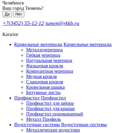
Челябинск
Ваш город Тюмень?
Да
Нет
+7(3452) 55-12-12
tumen@rkkb.ru
Каталог
Кровельные материалы
Кровельные материалы
Металлочерепица
Гибкая черепица
Натуральная черепица
Фальцевая кровля
Композитная черепица
Медная кровля
Сланцевая кровля
Кровельная шашка
Битумные листы
Профнастил
Профнастил
Профнастил для забора
Профнастил для крыши
Профнастил оцинкованный
Металл Профиль
Водосточные системы
Водосточные системы
Металлические водостоки