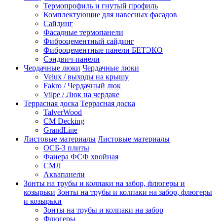
Термопрофиль и гнутый профиль
Комплектующие для навесных фасадов
Сайдинг
Фасадные термопанели
Фиброцементный сайдинг
Фиброцементные панели БЕТЭКО
Сэндвич-панели
Чердачные люки
Чердачные люки
Velux / выходы на крышу
Fakro / Чердачный люк
Vilpe / Люк на чердаке
Террасная доска
Террасная доска
TalverWood
CM Decking
GrandLine
Листовые материалы
Листовые материалы
ОСБ-3 плиты
Фанера ФСФ хвойная
СМЛ
Аквапанели
Зонты на трубы и колпаки на забор, флюгеры и
козырьки
Зонты на трубы и колпаки на забор, флюгеры
и козырьки
Зонты на трубы и колпаки на забор
Флюгеры