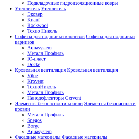
Подкладочные гидроизоляционные ковры
Утеплитель
Утеплитель
Эковер
Knauf
Rockwool
Техно Николь
Софиты для подшивки карнизов
Софиты для подшивки
карнизов
Aquasystem
Металл Профиль
Ю-пласт
Docke
Кровельная вентиляция
Кровельная вентиляция
Vilpe
Krovent
ТехноНиколь
Металл Профиль
Нанодефлекторы Gervent
Элементы безопасности кровли
Элементы безопасности
кровли
Металл Профиль
Snegos
Borge
Aquasystem
Фасадные материалы
Фасадные материалы