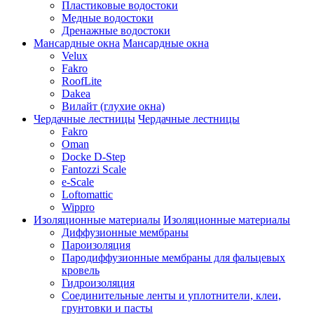
Пластиковые водостоки
Медные водостоки
Дренажные водостоки
Мансардные окна
Мансардные окна
Velux
Fakro
RoofLite
Dakea
Вилайт (глухие окна)
Чердачные лестницы
Чердачные лестницы
Fakro
Oman
Docke D-Step
Fantozzi Scale
e-Scale
Loftomattic
Wippro
Изоляционные материалы
Изоляционные материалы
Диффузионные мембраны
Пароизоляция
Пародиффузионные мембраны для фальцевых
кровель
Гидроизоляция
Соединительные ленты и уплотнители, клеи,
грунтовки и пасты