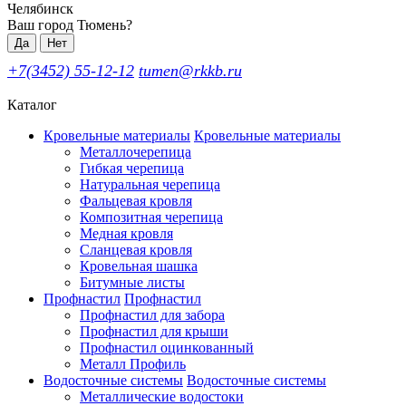
Челябинск
Ваш город Тюмень?
Да
Нет
+7(3452) 55-12-12
tumen@rkkb.ru
Каталог
Кровельные материалы
Кровельные материалы
Металлочерепица
Гибкая черепица
Натуральная черепица
Фальцевая кровля
Композитная черепица
Медная кровля
Сланцевая кровля
Кровельная шашка
Битумные листы
Профнастил
Профнастил
Профнастил для забора
Профнастил для крыши
Профнастил оцинкованный
Металл Профиль
Водосточные системы
Водосточные системы
Металлические водостоки