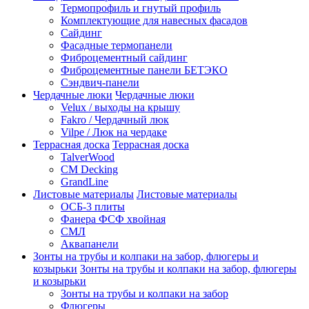
Термопрофиль и гнутый профиль
Комплектующие для навесных фасадов
Сайдинг
Фасадные термопанели
Фиброцементный сайдинг
Фиброцементные панели БЕТЭКО
Сэндвич-панели
Чердачные люки
Чердачные люки
Velux / выходы на крышу
Fakro / Чердачный люк
Vilpe / Люк на чердаке
Террасная доска
Террасная доска
TalverWood
CM Decking
GrandLine
Листовые материалы
Листовые материалы
ОСБ-3 плиты
Фанера ФСФ хвойная
СМЛ
Аквапанели
Зонты на трубы и колпаки на забор, флюгеры и
козырьки
Зонты на трубы и колпаки на забор, флюгеры
и козырьки
Зонты на трубы и колпаки на забор
Флюгеры