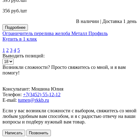
395
руб.
/шт
356
руб.
/шт
В наличии
|
Доставка 1 день
Подробнее
Ограничитель перелива желоба Металл Профиль
Купить в 1 клик
1
2
3
4
5
Выводить позиций:
Возникли сложности? Просто свяжитесь со мной, и я вам
помогу!
Консультант: Мошина Юлия
Телефон:
+7(3452) 55-12-12
E-mail:
tumen@rkkb.ru
Если у вас возникли сложности с выбором, свяжитесь со мной
любым удобным вам способом, и я с радостью отвечу на ваши
вопросы и подберу нужный вам товар.
Написать
Позвонить