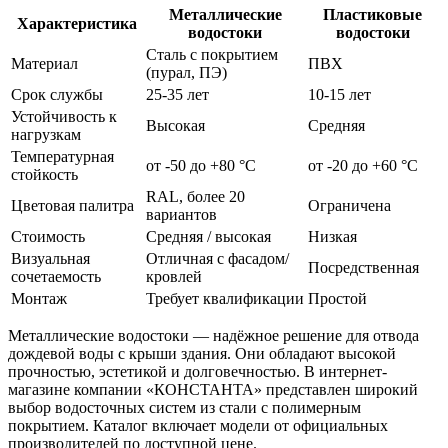
Металлические
Пластиковые
Характеристика
водостоки
водостоки
Сталь с покрытием
Материал
ПВХ
(пурал, ПЭ)
Срок службы
25-35 лет
10-15 лет
Устойчивость к
Высокая
Средняя
нагрузкам
Температурная
от -50 до +80 °C
от -20 до +60 °C
стойкость
RAL, более 20
Цветовая палитра
Ограничена
вариантов
Стоимость
Средняя / высокая
Низкая
Визуальная
Отличная с фасадом/
Посредственная
сочетаемость
кровлей
Монтаж
Требует квалификации
Простой
Металлические водостоки — надёжное решение для отвода
дождевой воды с крыши здания. Они обладают высокой
прочностью, эстетикой и долговечностью. В интернет-
магазине компании «КОНСТАНТА» представлен широкий
выбор водосточных систем из стали с полимерным
покрытием. Каталог включает модели от официальных
производителей по доступной цене.