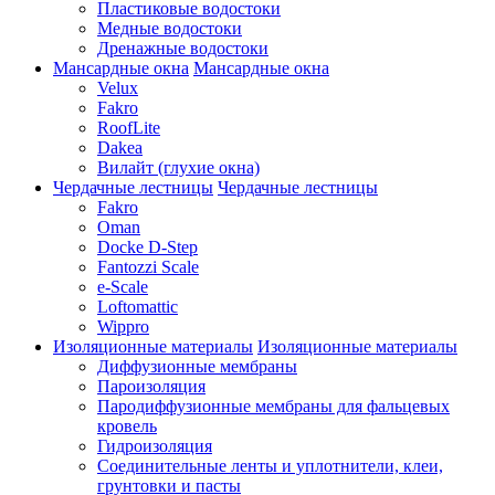
Пластиковые водостоки
Медные водостоки
Дренажные водостоки
Мансардные окна
Мансардные окна
Velux
Fakro
RoofLite
Dakea
Вилайт (глухие окна)
Чердачные лестницы
Чердачные лестницы
Fakro
Oman
Docke D-Step
Fantozzi Scale
e-Scale
Loftomattic
Wippro
Изоляционные материалы
Изоляционные материалы
Диффузионные мембраны
Пароизоляция
Пародиффузионные мембраны для фальцевых
кровель
Гидроизоляция
Соединительные ленты и уплотнители, клеи,
грунтовки и пасты