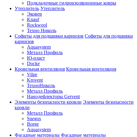
Подкладочные гидроизоляционные ковры
Утеплитель
Утеплитель
Эковер
Knauf
Rockwool
Техно Николь
Софиты для подшивки карнизов
Софиты для подшивки
карнизов
Aquasystem
Металл Профиль
Ю-пласт
Docke
Кровельная вентиляция
Кровельная вентиляция
Vilpe
Krovent
ТехноНиколь
Металл Профиль
Нанодефлекторы Gervent
Элементы безопасности кровли
Элементы безопасности
кровли
Металл Профиль
Snegos
Borge
Aquasystem
Фасадные материалы
Фасадные материалы