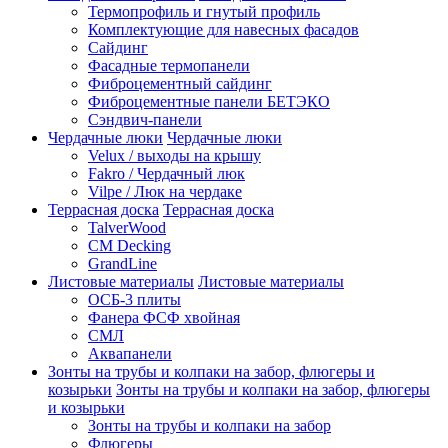
Термопрофиль и гнутый профиль
Комплектующие для навесных фасадов
Сайдинг
Фасадные термопанели
Фиброцементный сайдинг
Фиброцементные панели БЕТЭКО
Сэндвич-панели
Чердачные люки
Чердачные люки
Velux / выходы на крышу
Fakro / Чердачный люк
Vilpe / Люк на чердаке
Террасная доска
Террасная доска
TalverWood
CM Decking
GrandLine
Листовые материалы
Листовые материалы
ОСБ-3 плиты
Фанера ФСФ хвойная
СМЛ
Аквапанели
Зонты на трубы и колпаки на забор, флюгеры и
козырьки
Зонты на трубы и колпаки на забор, флюгеры
и козырьки
Зонты на трубы и колпаки на забор
Флюгеры