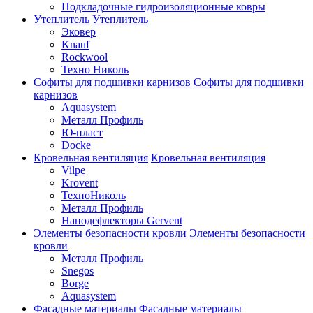
Подкладочные гидроизоляционные ковры
Утеплитель
Утеплитель
Эковер
Knauf
Rockwool
Техно Николь
Софиты для подшивки карнизов
Софиты для подшивки
карнизов
Aquasystem
Металл Профиль
Ю-пласт
Docke
Кровельная вентиляция
Кровельная вентиляция
Vilpe
Krovent
ТехноНиколь
Металл Профиль
Нанодефлекторы Gervent
Элементы безопасности кровли
Элементы безопасности
кровли
Металл Профиль
Snegos
Borge
Aquasystem
Фасадные материалы
Фасадные материалы