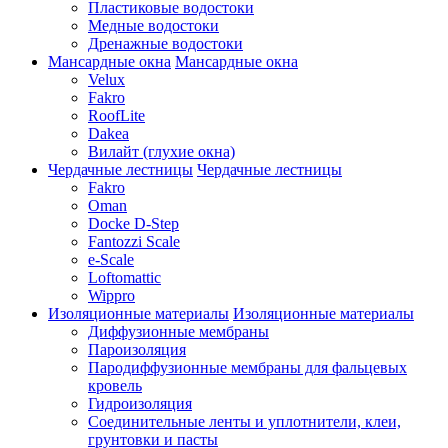
Пластиковые водостоки
Медные водостоки
Дренажные водостоки
Мансардные окна
Мансардные окна
Velux
Fakro
RoofLite
Dakea
Вилайт (глухие окна)
Чердачные лестницы
Чердачные лестницы
Fakro
Oman
Docke D-Step
Fantozzi Scale
e-Scale
Loftomattic
Wippro
Изоляционные материалы
Изоляционные материалы
Диффузионные мембраны
Пароизоляция
Пародиффузионные мембраны для фальцевых
кровель
Гидроизоляция
Соединительные ленты и уплотнители, клеи,
грунтовки и пасты