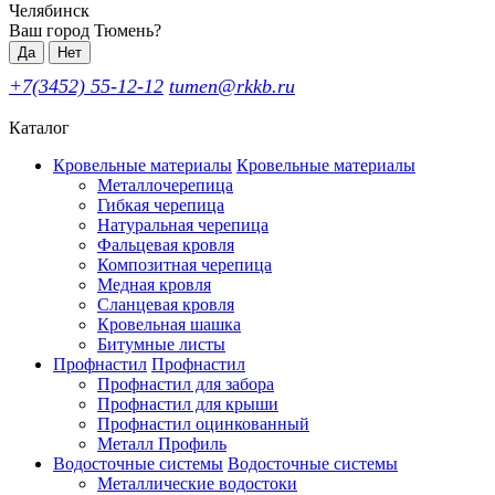
Челябинск
Ваш город Тюмень?
Да
Нет
+7(3452) 55-12-12
tumen@rkkb.ru
Каталог
Кровельные материалы
Кровельные материалы
Металлочерепица
Гибкая черепица
Натуральная черепица
Фальцевая кровля
Композитная черепица
Медная кровля
Сланцевая кровля
Кровельная шашка
Битумные листы
Профнастил
Профнастил
Профнастил для забора
Профнастил для крыши
Профнастил оцинкованный
Металл Профиль
Водосточные системы
Водосточные системы
Металлические водостоки