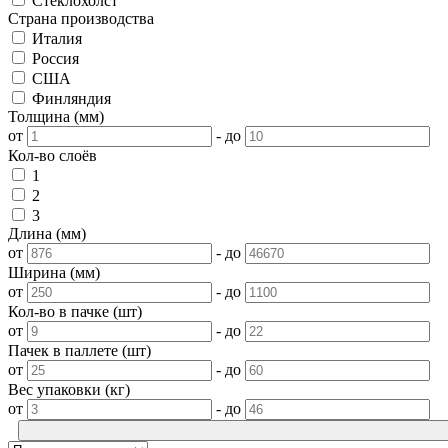
Стеклохолст
Страна производства
Италия
Россия
США
Финляндия
Толщина (мм)
от
-
до
Кол-во слоёв
1
2
3
Длина (мм)
от
-
до
Ширина (мм)
от
-
до
Кол-во в пачке (шт)
от
-
до
Пачек в паллете (шт)
от
-
до
Вес упаковки (кг)
от
-
до