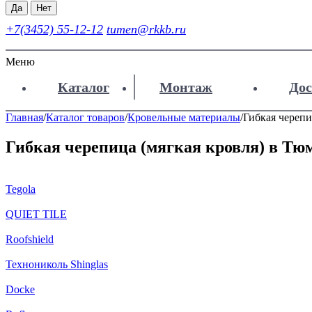
Да
Нет
+7(3452) 55-12-12
tumen@rkkb.ru
Меню
Каталог
Монтаж
Дос
Главная
/
Каталог товаров
/
Кровельные материалы
/
Гибкая череп
Гибкая черепица (мягкая кровля) в Тю
Tegola
QUIET TILE
Roofshield
Технониколь Shinglas
Docke