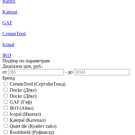
Ruflex
Katepal
GAF
CertainTeed
Icopal
IKO
Подбор по параметрам
Диапазон цен, руб.:
от
-
до
Бренд
CertainTeed (СертэйнТиид)
Docke (Дёке)
Docke (Дёке)
GAF (Гэф)
IKO (Айко)
Icopal (Икопал)
Katepal (Катепал)
Quiet tile (Куайет тайл)
Roofshield (Руфшилд)