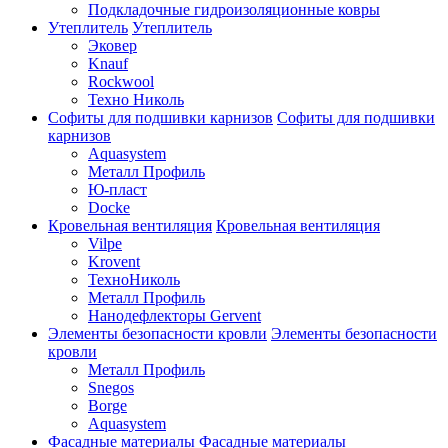
Подкладочные гидроизоляционные ковры
Утеплитель
Утеплитель
Эковер
Knauf
Rockwool
Техно Николь
Софиты для подшивки карнизов
Софиты для подшивки
карнизов
Aquasystem
Металл Профиль
Ю-пласт
Docke
Кровельная вентиляция
Кровельная вентиляция
Vilpe
Krovent
ТехноНиколь
Металл Профиль
Нанодефлекторы Gervent
Элементы безопасности кровли
Элементы безопасности
кровли
Металл Профиль
Snegos
Borge
Aquasystem
Фасадные материалы
Фасадные материалы