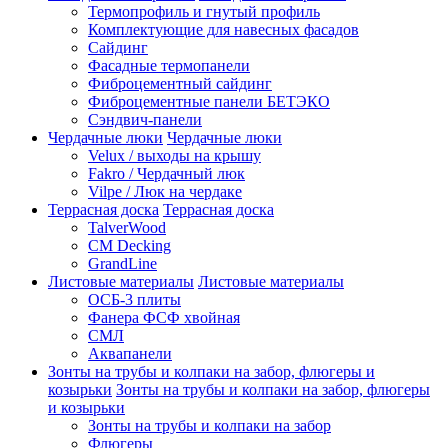
Термопрофиль и гнутый профиль
Комплектующие для навесных фасадов
Сайдинг
Фасадные термопанели
Фиброцементный сайдинг
Фиброцементные панели БЕТЭКО
Сэндвич-панели
Чердачные люки
Чердачные люки
Velux / выходы на крышу
Fakro / Чердачный люк
Vilpe / Люк на чердаке
Террасная доска
Террасная доска
TalverWood
CM Decking
GrandLine
Листовые материалы
Листовые материалы
ОСБ-3 плиты
Фанера ФСФ хвойная
СМЛ
Аквапанели
Зонты на трубы и колпаки на забор, флюгеры и
козырьки
Зонты на трубы и колпаки на забор, флюгеры
и козырьки
Зонты на трубы и колпаки на забор
Флюгеры