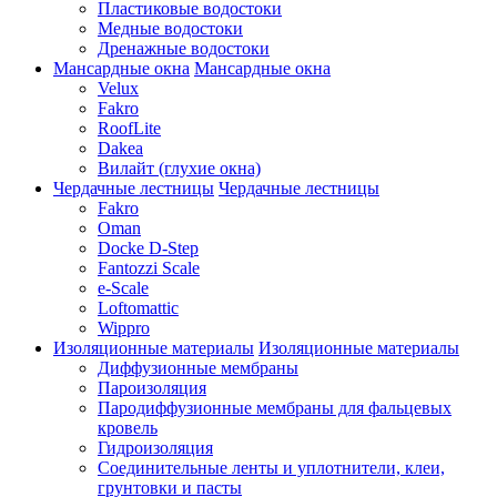
Пластиковые водостоки
Медные водостоки
Дренажные водостоки
Мансардные окна
Мансардные окна
Velux
Fakro
RoofLite
Dakea
Вилайт (глухие окна)
Чердачные лестницы
Чердачные лестницы
Fakro
Oman
Docke D-Step
Fantozzi Scale
e-Scale
Loftomattic
Wippro
Изоляционные материалы
Изоляционные материалы
Диффузионные мембраны
Пароизоляция
Пародиффузионные мембраны для фальцевых
кровель
Гидроизоляция
Соединительные ленты и уплотнители, клеи,
грунтовки и пасты