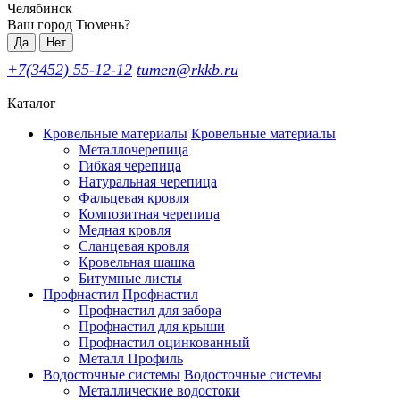
Челябинск
Ваш город Тюмень?
Да
Нет
+7(3452) 55-12-12
tumen@rkkb.ru
Каталог
Кровельные материалы
Кровельные материалы
Металлочерепица
Гибкая черепица
Натуральная черепица
Фальцевая кровля
Композитная черепица
Медная кровля
Сланцевая кровля
Кровельная шашка
Битумные листы
Профнастил
Профнастил
Профнастил для забора
Профнастил для крыши
Профнастил оцинкованный
Металл Профиль
Водосточные системы
Водосточные системы
Металлические водостоки