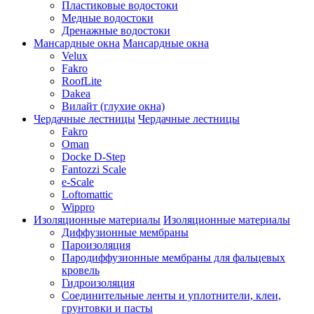
Пластиковые водостоки
Медные водостоки
Дренажные водостоки
Мансардные окна
Мансардные окна
Velux
Fakro
RoofLite
Dakea
Вилайт (глухие окна)
Чердачные лестницы
Чердачные лестницы
Fakro
Oman
Docke D-Step
Fantozzi Scale
e-Scale
Loftomattic
Wippro
Изоляционные материалы
Изоляционные материалы
Диффузионные мембраны
Пароизоляция
Пародиффузионные мембраны для фальцевых
кровель
Гидроизоляция
Соединительные ленты и уплотнители, клеи,
грунтовки и пасты