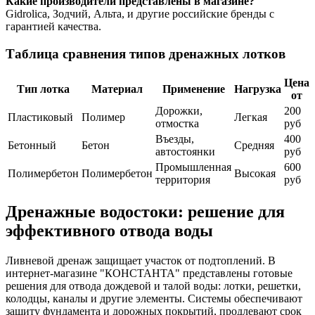
Какие производители представлены в магазине?
Gidrolica, Зодчий, Альта, и другие российские бренды с
гарантией качества.
Таблица сравнения типов дренажных лотков
Цена
Тип лотка
Материал
Применение
Нагрузка
от
Дорожки,
200
Пластиковый
Полимер
Легкая
отмостка
руб
Въезды,
400
Бетонный
Бетон
Средняя
автостоянки
руб
Промышленная
600
Полимербетон
Полимербетон
Высокая
территория
руб
Дренажные водостоки: решение для
эффективного отвода воды
Ливневой дренаж защищает участок от подтоплений. В
интернет-магазине "КОНСТАНТА" представлены готовые
решения для отвода дождевой и талой воды: лотки, решетки,
колодцы, каналы и другие элементы. Системы обеспечивают
защиту фундамента и дорожных покрытий, продлевают срок