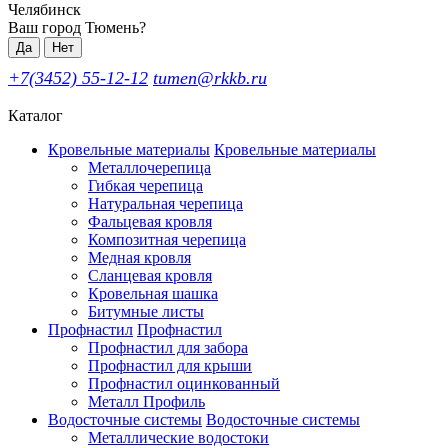
Челябинск
Ваш город Тюмень?
Да
Нет
+7(3452) 55-12-12
tumen@rkkb.ru
Каталог
Кровельные материалы
Кровельные материалы
Металлочерепица
Гибкая черепица
Натуральная черепица
Фальцевая кровля
Композитная черепица
Медная кровля
Сланцевая кровля
Кровельная шашка
Битумные листы
Профнастил
Профнастил
Профнастил для забора
Профнастил для крыши
Профнастил оцинкованный
Металл Профиль
Водосточные системы
Водосточные системы
Металлические водостоки