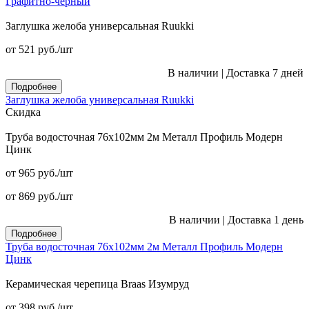
Графитно-черный
Заглушка желоба универсальная Ruukki
от 521
руб.
/шт
В наличии
|
Доставка 7 дней
Подробнее
Заглушка желоба универсальная Ruukki
Скидка
Труба водосточная 76x102мм 2м Металл Профиль Модерн
Цинк
от 965
руб.
/шт
от 869
руб.
/шт
В наличии
|
Доставка 1 день
Подробнее
Труба водосточная 76x102мм 2м Металл Профиль Модерн
Цинк
Керамическая черепица Braas Изумруд
от 398
руб.
/шт