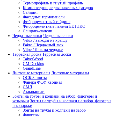
Термопрофиль и гнутый профиль
Комплектующие для навесных фасадов
Сайдинг
Фасадные термопанели
Фиброцементный сайдинг
Фиброцементные панели БЕТЭКО
Сэндвич-панели
Чердачные люки
Чердачные люки
Velux / выходы на крышу
Fakro / Чердачный люк
Vilpe / Люк на чердаке
Террасная доска
Террасная доска
TalverWood
CM Decking
GrandLine
Листовые материалы
Листовые материалы
ОСБ-3 плиты
Фанера ФСФ хвойная
СМЛ
Аквапанели
Зонты на трубы и колпаки на забор, флюгеры и
козырьки
Зонты на трубы и колпаки на забор, флюгеры
и козырьки
Зонты на трубы и колпаки на забор
Флюгеры