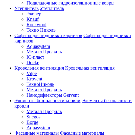
Подкладочные гидроизоляционные ковры
Утеплитель
Утеплитель
Эковер
Knauf
Rockwool
Техно Николь
Софиты для подшивки карнизов
Софиты для подшивки
карнизов
Aquasystem
Металл Профиль
Ю-пласт
Docke
Кровельная вентиляция
Кровельная вентиляция
Vilpe
Krovent
ТехноНиколь
Металл Профиль
Нанодефлекторы Gervent
Элементы безопасности кровли
Элементы безопасности
кровли
Металл Профиль
Snegos
Borge
Aquasystem
Фасадные материалы
Фасадные материалы