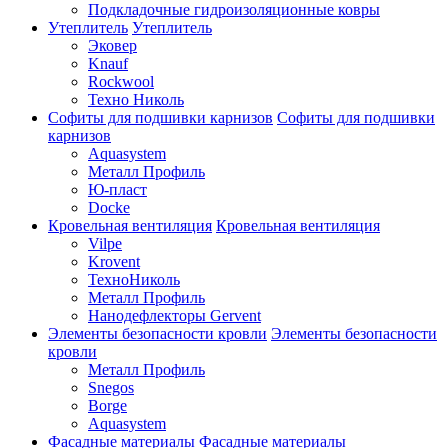
Подкладочные гидроизоляционные ковры
Утеплитель
Утеплитель
Эковер
Knauf
Rockwool
Техно Николь
Софиты для подшивки карнизов
Софиты для подшивки
карнизов
Aquasystem
Металл Профиль
Ю-пласт
Docke
Кровельная вентиляция
Кровельная вентиляция
Vilpe
Krovent
ТехноНиколь
Металл Профиль
Нанодефлекторы Gervent
Элементы безопасности кровли
Элементы безопасности
кровли
Металл Профиль
Snegos
Borge
Aquasystem
Фасадные материалы
Фасадные материалы