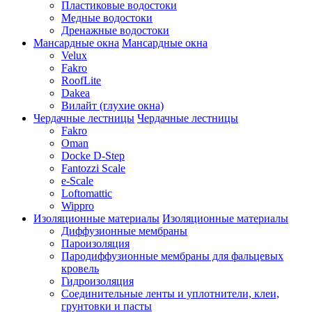
Пластиковые водостоки
Медные водостоки
Дренажные водостоки
Мансардные окна
Мансардные окна
Velux
Fakro
RoofLite
Dakea
Вилайт (глухие окна)
Чердачные лестницы
Чердачные лестницы
Fakro
Oman
Docke D-Step
Fantozzi Scale
e-Scale
Loftomattic
Wippro
Изоляционные материалы
Изоляционные материалы
Диффузионные мембраны
Пароизоляция
Пародиффузионные мембраны для фальцевых
кровель
Гидроизоляция
Соединительные ленты и уплотнители, клеи,
грунтовки и пасты