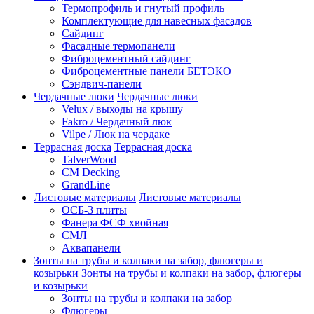
Термопрофиль и гнутый профиль
Комплектующие для навесных фасадов
Сайдинг
Фасадные термопанели
Фиброцементный сайдинг
Фиброцементные панели БЕТЭКО
Сэндвич-панели
Чердачные люки
Чердачные люки
Velux / выходы на крышу
Fakro / Чердачный люк
Vilpe / Люк на чердаке
Террасная доска
Террасная доска
TalverWood
CM Decking
GrandLine
Листовые материалы
Листовые материалы
ОСБ-3 плиты
Фанера ФСФ хвойная
СМЛ
Аквапанели
Зонты на трубы и колпаки на забор, флюгеры и
козырьки
Зонты на трубы и колпаки на забор, флюгеры
и козырьки
Зонты на трубы и колпаки на забор
Флюгеры