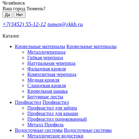
Челябинск
Ваш город Тюмень?
Да
Нет
+7(3452) 55-12-12
tumen@rkkb.ru
Каталог
Кровельные материалы
Кровельные материалы
Металлочерепица
Гибкая черепица
Натуральная черепица
Фальцевая кровля
Композитная черепица
Медная кровля
Сланцевая кровля
Кровельная шашка
Битумные листы
Профнастил
Профнастил
Профнастил для забора
Профнастил для крыши
Профнастил оцинкованный
Металл Профиль
Водосточные системы
Водосточные системы
Металлические водостоки