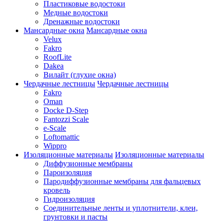
Пластиковые водостоки
Медные водостоки
Дренажные водостоки
Мансардные окна
Мансардные окна
Velux
Fakro
RoofLite
Dakea
Вилайт (глухие окна)
Чердачные лестницы
Чердачные лестницы
Fakro
Oman
Docke D-Step
Fantozzi Scale
e-Scale
Loftomattic
Wippro
Изоляционные материалы
Изоляционные материалы
Диффузионные мембраны
Пароизоляция
Пародиффузионные мембраны для фальцевых
кровель
Гидроизоляция
Соединительные ленты и уплотнители, клеи,
грунтовки и пасты