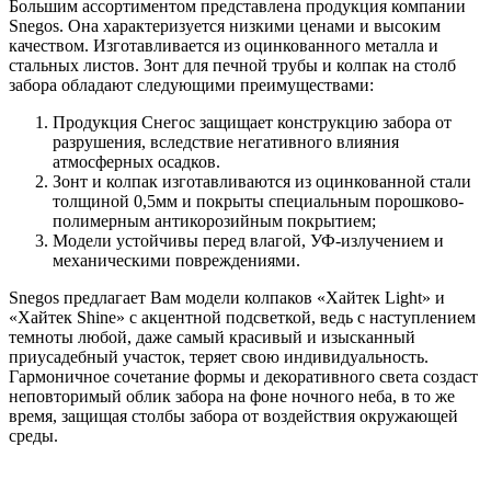
Большим ассортиментом представлена продукция компании
Snegos. Она характеризуется низкими ценами и высоким
качеством. Изготавливается из оцинкованного металла и
стальных листов. Зонт для печной трубы и колпак на столб
забора обладают следующими преимуществами:
Продукция Снегос защищает конструкцию забора от
разрушения, вследствие негативного влияния
атмосферных осадков.
Зонт и колпак изготавливаются из оцинкованной стали
толщиной 0,5мм и покрыты специальным порошково-
полимерным антикорозийным покрытием;
Модели устойчивы перед влагой, УФ-излучением и
механическими повреждениями.
Snegos предлагает Вам модели колпаков «Хайтек Light» и
«Хайтек Shine» с акцентной подсветкой, ведь с наступлением
темноты любой, даже самый красивый и изысканный
приусадебный участок, теряет свою индивидуальность.
Гармоничное сочетание формы и декоративного света создаст
неповторимый облик забора на фоне ночного неба, в то же
время, защищая столбы забора от воздействия окружающей
среды.