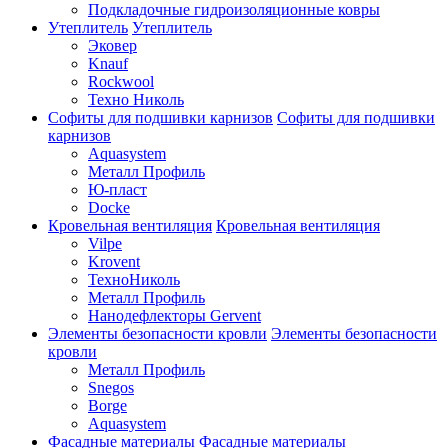
Подкладочные гидроизоляционные ковры
Утеплитель
Утеплитель
Эковер
Knauf
Rockwool
Техно Николь
Софиты для подшивки карнизов
Софиты для подшивки
карнизов
Aquasystem
Металл Профиль
Ю-пласт
Docke
Кровельная вентиляция
Кровельная вентиляция
Vilpe
Krovent
ТехноНиколь
Металл Профиль
Нанодефлекторы Gervent
Элементы безопасности кровли
Элементы безопасности
кровли
Металл Профиль
Snegos
Borge
Aquasystem
Фасадные материалы
Фасадные материалы