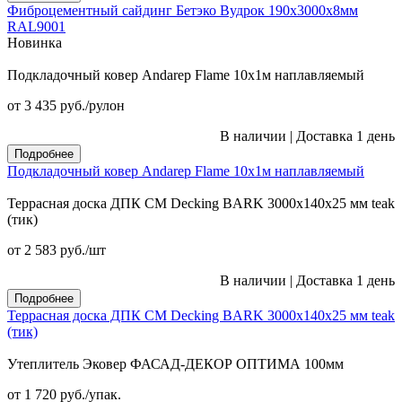
Фиброцементный сайдинг Бетэко Вудрок 190х3000х8мм
RAL9001
Новинка
Подкладочный ковер Andarep Flame 10х1м наплавляемый
от 3 435
руб.
/рулон
В наличии
|
Доставка 1 день
Подробнее
Подкладочный ковер Andarep Flame 10х1м наплавляемый
Террасная доска ДПК CM Decking BARK 3000х140х25 мм teak
(тик)
от 2 583
руб.
/шт
В наличии
|
Доставка 1 день
Подробнее
Террасная доска ДПК CM Decking BARK 3000х140х25 мм teak
(тик)
Утеплитель Эковер ФАСАД-ДЕКОР ОПТИМА 100мм
от 1 720
руб.
/упак.