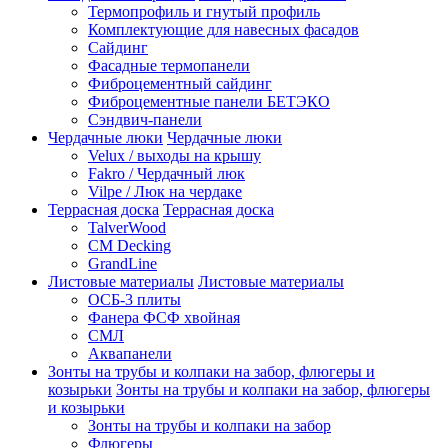
Термопрофиль и гнутый профиль
Комплектующие для навесных фасадов
Сайдинг
Фасадные термопанели
Фиброцементный сайдинг
Фиброцементные панели БЕТЭКО
Сэндвич-панели
Чердачные люки
Чердачные люки
Velux / выходы на крышу
Fakro / Чердачный люк
Vilpe / Люк на чердаке
Террасная доска
Террасная доска
TalverWood
CM Decking
GrandLine
Листовые материалы
Листовые материалы
ОСБ-3 плиты
Фанера ФСФ хвойная
СМЛ
Аквапанели
Зонты на трубы и колпаки на забор, флюгеры и
козырьки
Зонты на трубы и колпаки на забор, флюгеры
и козырьки
Зонты на трубы и колпаки на забор
Флюгеры