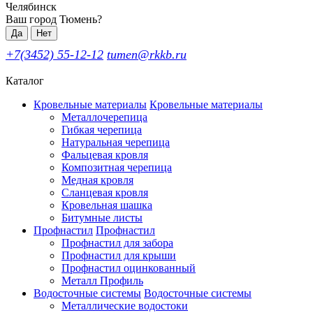
Челябинск
Ваш город Тюмень?
Да
Нет
+7(3452) 55-12-12
tumen@rkkb.ru
Каталог
Кровельные материалы
Кровельные материалы
Металлочерепица
Гибкая черепица
Натуральная черепица
Фальцевая кровля
Композитная черепица
Медная кровля
Сланцевая кровля
Кровельная шашка
Битумные листы
Профнастил
Профнастил
Профнастил для забора
Профнастил для крыши
Профнастил оцинкованный
Металл Профиль
Водосточные системы
Водосточные системы
Металлические водостоки