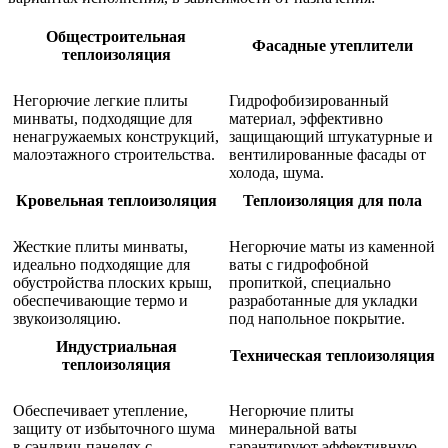
Общестроительная
Фасадные утеплители
теплоизоляция
Негорючие легкие плиты
Гидрофобизированный
минваты, подходящие для
материал, эффективно
ненагружаемых конструкций,
защищающий штукатурные и
малоэтажного строительства.
вентилированные фасады от
холода, шума.
Кровельная теплоизоляция
Теплоизоляция для пола
Жесткие плиты минваты,
Негорючие маты из каменной
идеально подходящие для
ваты с гидрофобной
обустройства плоских крыш,
пропиткой, специально
обеспечивающие термо и
разработанные для укладки
звукоизоляцию.
под напольное покрытие.
Индустриальная
Техническая теплоизоляция
теплоизоляция
Обеспечивает утепление,
Негорючие плиты
защиту от избыточного шума
минеральной ваты
в сэндвич-панелях с
гарантируют эффективную