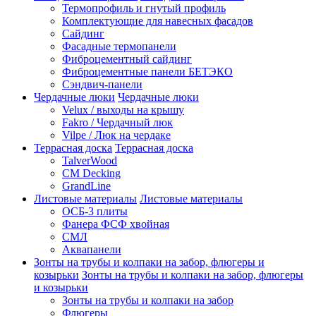
Термопрофиль и гнутый профиль
Комплектующие для навесных фасадов
Сайдинг
Фасадные термопанели
Фиброцементный сайдинг
Фиброцементные панели БЕТЭКО
Сэндвич-панели
Чердачные люки
Чердачные люки
Velux / выходы на крышу
Fakro / Чердачный люк
Vilpe / Люк на чердаке
Террасная доска
Террасная доска
TalverWood
CM Decking
GrandLine
Листовые материалы
Листовые материалы
ОСБ-3 плиты
Фанера ФСФ хвойная
СМЛ
Аквапанели
Зонты на трубы и колпаки на забор, флюгеры и
козырьки
Зонты на трубы и колпаки на забор, флюгеры
и козырьки
Зонты на трубы и колпаки на забор
Флюгеры