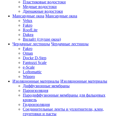
Пластиковые водостоки
Медные водостоки
Дренажные водостоки
Мансардные окна
Мансардные окна
Velux
Fakro
RoofLite
Dakea
Вилайт (глухие окна)
Чердачные лестницы
Чердачные лестницы
Fakro
Oman
Docke D-Step
Fantozzi Scale
e-Scale
Loftomattic
Wippro
Изоляционные материалы
Изоляционные материалы
Диффузионные мембраны
Пароизоляция
Пародиффузионные мембраны для фальцевых
кровель
Гидроизоляция
Соединительные ленты и уплотнители, клеи,
грунтовки и пасты