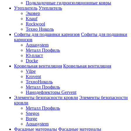
Подкладочные гидроизоляционные ковры
Утеплитель
Утеплитель
Эковер
Knauf
Rockwool
Техно Николь
Софиты для подшивки карнизов
Софиты для подшивки
карнизов
Aquasystem
Металл Профиль
Ю-пласт
Docke
Кровельная вентиляция
Кровельная вентиляция
Vilpe
Krovent
ТехноНиколь
Металл Профиль
Нанодефлекторы Gervent
Элементы безопасности кровли
Элементы безопасности
кровли
Металл Профиль
Snegos
Borge
Aquasystem
Фасадные материалы
Фасадные материалы