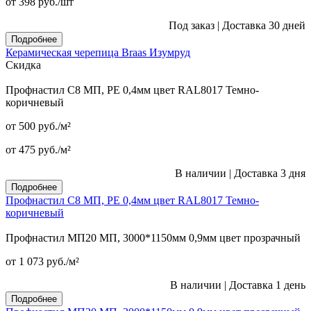
от 398
руб.
/шт
Под заказ
|
Доставка 30 дней
Подробнее
Керамическая черепица Braas Изумруд
Скидка
Профнастил С8 МП, PE 0,4мм цвет RAL8017 Темно-
коричневый
от 500
руб.
/м²
от 475
руб.
/м²
В наличии
|
Доставка 3 дня
Подробнее
Профнастил С8 МП, PE 0,4мм цвет RAL8017 Темно-
коричневый
Профнастил МП20 МП, 3000*1150мм 0,9мм цвет прозрачный
от 1 073
руб.
/м²
В наличии
|
Доставка 1 день
Подробнее