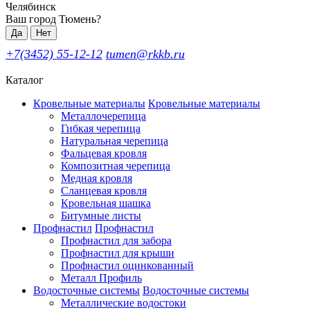
Челябинск
Ваш город Тюмень?
Да
Нет
+7(3452) 55-12-12
tumen@rkkb.ru
Каталог
Кровельные материалы
Кровельные материалы
Металлочерепица
Гибкая черепица
Натуральная черепица
Фальцевая кровля
Композитная черепица
Медная кровля
Сланцевая кровля
Кровельная шашка
Битумные листы
Профнастил
Профнастил
Профнастил для забора
Профнастил для крыши
Профнастил оцинкованный
Металл Профиль
Водосточные системы
Водосточные системы
Металлические водостоки