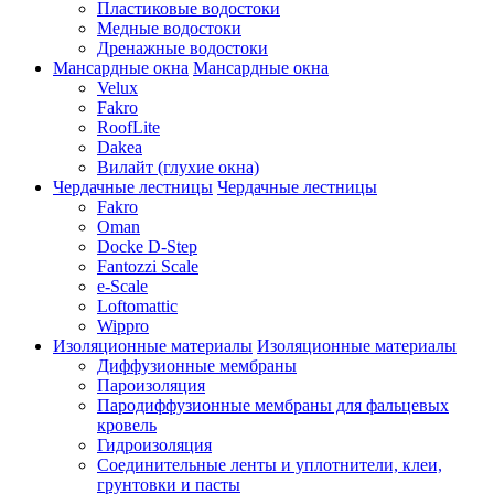
Пластиковые водостоки
Медные водостоки
Дренажные водостоки
Мансардные окна
Мансардные окна
Velux
Fakro
RoofLite
Dakea
Вилайт (глухие окна)
Чердачные лестницы
Чердачные лестницы
Fakro
Oman
Docke D-Step
Fantozzi Scale
e-Scale
Loftomattic
Wippro
Изоляционные материалы
Изоляционные материалы
Диффузионные мембраны
Пароизоляция
Пародиффузионные мембраны для фальцевых
кровель
Гидроизоляция
Соединительные ленты и уплотнители, клеи,
грунтовки и пасты