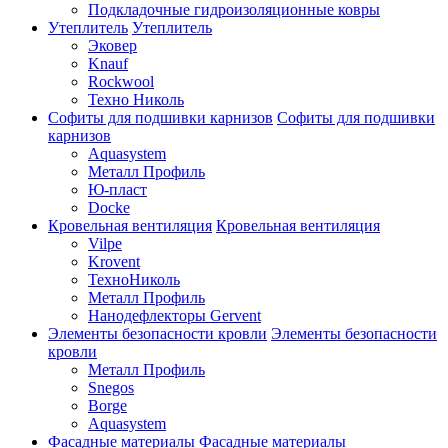
Подкладочные гидроизоляционные ковры
Утеплитель
Утеплитель
Эковер
Knauf
Rockwool
Техно Николь
Софиты для подшивки карнизов
Софиты для подшивки
карнизов
Aquasystem
Металл Профиль
Ю-пласт
Docke
Кровельная вентиляция
Кровельная вентиляция
Vilpe
Krovent
ТехноНиколь
Металл Профиль
Нанодефлекторы Gervent
Элементы безопасности кровли
Элементы безопасности
кровли
Металл Профиль
Snegos
Borge
Aquasystem
Фасадные материалы
Фасадные материалы