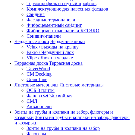
Термопрофиль и гнутый профиль
Комплектующие для навесных фасадов
Сайдинг
Фасадные термопанели
Фиброцементный сайдинг
Фиброцементные панели БЕТЭКО
Сэндвич-панели
Чердачные люки
Чердачные люки
Velux / выходы на крышу
Fakro / Чердачный люк
Vilpe / Люк на чердаке
Террасная доска
Террасная доска
TalverWood
CM Decking
GrandLine
Листовые материалы
Листовые материалы
ОСБ-3 плиты
Фанера ФСФ хвойная
СМЛ
Аквапанели
Зонты на трубы и колпаки на забор, флюгеры и
козырьки
Зонты на трубы и колпаки на забор, флюгеры
и козырьки
Зонты на трубы и колпаки на забор
Флюгеры