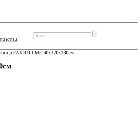
такты
естница FAKRO LME 60х120х280см
0см