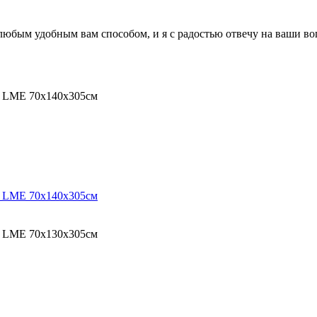
 любым удобным вам способом, и я с радостью отвечу на ваши в
O LME 70х140х305см
O LME 70х140х305см
O LME 70х130х305см