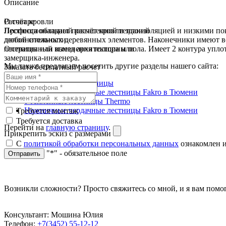
Описание
О товаре
Расчёт кровли
Лестница обладает повышенной теплоизоляцией и низкими по
Профессиональный расчёт кровли зданий
дополнительных деревянных элементов. Наконечники имеют во
любой сложности.
лестницы или изменения толщины пола. Имеет 2 контура упло
Оперативный выезд архитектора или
замерщика-инженера.
Мы также предлагаем посетить другие разделы нашего сайта:
Заказать бесплатный расчет
Металлические лестницы
Деревянные чердачные лестницы Fakro в Тюмени
Утепленные лестницы Thermo
Ножничные чердачные лестницы Fakro в Тюмени
Требуется монтаж
Требуется доставка
Перейти на
главную страницу
.
Прикрепить эскиз с размерами
С
политикой обработки персональных данных
ознакомлен и
"*" - обязательное поле
Отправить
Возникли сложности? Просто свяжитесь со мной, и я вам помо
Консультант: Мошина Юлия
Телефон:
+7(3452) 55-12-12