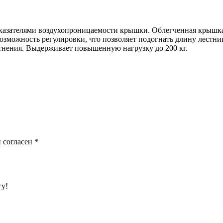
казателями воздухопроницаемости крышки. Облегченная крышка
зможность регулировки, что позволяет подогнать длину лестни
тнения. Выдерживает повышенную нагрузку до 200 кг.
 согласен
*
гу!