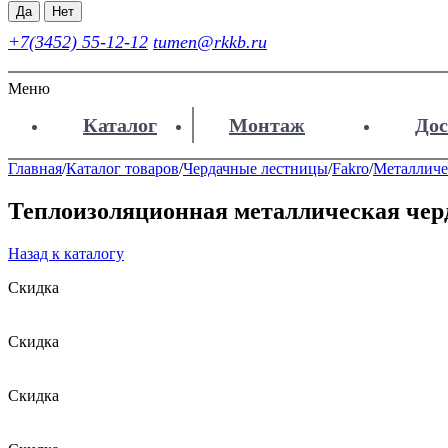
Да
Нет
+7(3452) 55-12-12
tumen@rkkb.ru
Меню
Каталог
Монтаж
Дос
Главная
/
Каталог товаров
/
Чердачные лестницы
/
Fakro
/
Металличе
Теплоизоляционная металлическая че
Назад к каталогу
Скидка
Скидка
Скидка