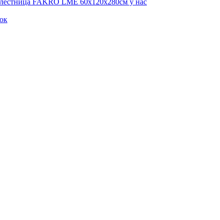
я лестница FAKRO LME 60х120х280см у нас
ок