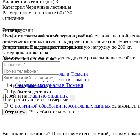
Количество секций (шт)
3
Категория
Чердачные лестницы
Размер проема в потолке
60x130
Описание
О товаре
Расчёт кровли
Супертеплоизоляционная лестница обладает повышенной тепл
Профессиональный расчёт кровли зданий
применения дополнительных деревянных элементов. Наконечни
любой сложности.
уплотнения. Выдерживает повышенную нагрузку до 200 кг.
Оперативный выезд архитектора или
замерщика-инженера.
Мы также предлагаем посетить другие разделы нашего сайта:
Заказать бесплатный расчет
Чердачные лестницы
Кровельные материалы в Тюмени
Профнастил (профлист) в Тюмени
Фасадные материалы в Тюмени
Требуется монтаж
Требуется доставка
Перейти на
главную страницу
.
Прикрепить эскиз с размерами
С
политикой обработки персональных данных
ознакомлен и
"*" - обязательное поле
Отправить
Возникли сложности? Просто свяжитесь со мной, и я вам помо