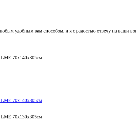
 любым удобным вам способом, и я с радостью отвечу на ваши в
O LME 70х140х305см
O LME 70х140х305см
O LME 70х130х305см