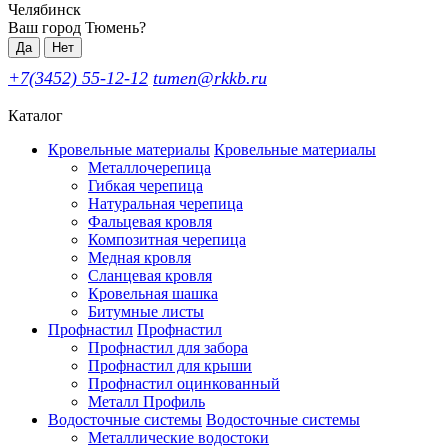
Челябинск
Ваш город Тюмень?
Да
Нет
+7(3452) 55-12-12
tumen@rkkb.ru
Каталог
Кровельные материалы
Кровельные материалы
Металлочерепица
Гибкая черепица
Натуральная черепица
Фальцевая кровля
Композитная черепица
Медная кровля
Сланцевая кровля
Кровельная шашка
Битумные листы
Профнастил
Профнастил
Профнастил для забора
Профнастил для крыши
Профнастил оцинкованный
Металл Профиль
Водосточные системы
Водосточные системы
Металлические водостоки