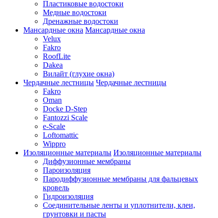
Пластиковые водостоки
Медные водостоки
Дренажные водостоки
Мансардные окна
Мансардные окна
Velux
Fakro
RoofLite
Dakea
Вилайт (глухие окна)
Чердачные лестницы
Чердачные лестницы
Fakro
Oman
Docke D-Step
Fantozzi Scale
e-Scale
Loftomattic
Wippro
Изоляционные материалы
Изоляционные материалы
Диффузионные мембраны
Пароизоляция
Пародиффузионные мембраны для фальцевых
кровель
Гидроизоляция
Соединительные ленты и уплотнители, клеи,
грунтовки и пасты