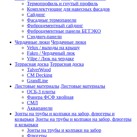
Термопрофиль и гнутый профиль
Комплектующие для навесных фасадов
Сайдинг
Фасадные термопанели
Фиброцементный сайдинг
Фиброцементные панели БЕТЭКО
Сэндвич-панели
Чердачные люки
Чердачные люки
Velux / выходы на крышу
Fakro / Чердачный люк
Vilpe / Люк на чердаке
Террасная доска
Террасная доска
TalverWood
CM Decking
GrandLine
Листовые материалы
Листовые материалы
ОСБ-3 плиты
Фанера ФСФ хвойная
СМЛ
Аквапанели
Зонты на трубы и колпаки на забор, флюгеры и
козырьки
Зонты на трубы и колпаки на забор, флюгеры
и козырьки
Зонты на трубы и колпаки на забор
Флюгеры