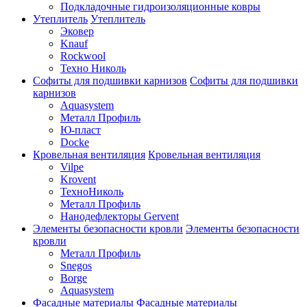
Подкладочные гидроизоляционные ковры
Утеплитель
Утеплитель
Эковер
Knauf
Rockwool
Техно Николь
Софиты для подшивки карнизов
Софиты для подшивки
карнизов
Aquasystem
Металл Профиль
Ю-пласт
Docke
Кровельная вентиляция
Кровельная вентиляция
Vilpe
Krovent
ТехноНиколь
Металл Профиль
Нанодефлекторы Gervent
Элементы безопасности кровли
Элементы безопасности
кровли
Металл Профиль
Snegos
Borge
Aquasystem
Фасадные материалы
Фасадные материалы