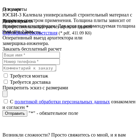
О товаре
Документы
ЮСБИ-3 Калевала универсальный строительный материал с
широким спектром применения. Толщина плиты зависит от
Документы
Расчёт кровли
назначения конструкции. Для кровли рекомендуемая толщина
Профессиональный расчёт кровли зданий
9мм или 12мм.
любой сложности.
Сертификат соответствия
(*.pdf, 411.09 Кб)
Оперативный выезд архитектора или
замерщика-инженера.
Заказать бесплатный расчет
Требуется монтаж
Требуется доставка
Прикрепить эскиз с размерами
С
политикой обработки персональных данных
ознакомлен
и согласен
*
"*" - обязательное поле
Отправить
Возникли сложности? Просто свяжитесь со мной, и я вам