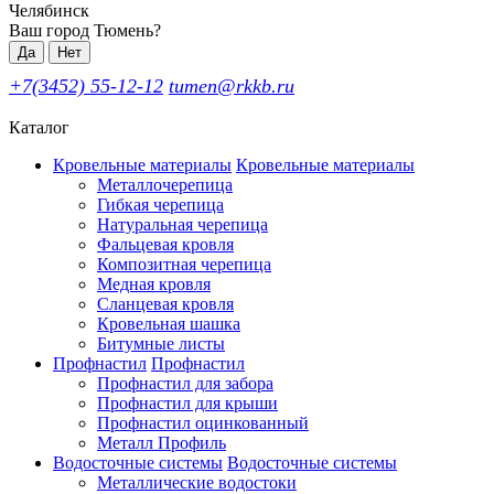
Челябинск
Ваш город Тюмень?
Да
Нет
+7(3452) 55-12-12
tumen@rkkb.ru
Каталог
Кровельные материалы
Кровельные материалы
Металлочерепица
Гибкая черепица
Натуральная черепица
Фальцевая кровля
Композитная черепица
Медная кровля
Сланцевая кровля
Кровельная шашка
Битумные листы
Профнастил
Профнастил
Профнастил для забора
Профнастил для крыши
Профнастил оцинкованный
Металл Профиль
Водосточные системы
Водосточные системы
Металлические водостоки