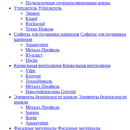
Подкладочные гидроизоляционные ковры
Утеплитель
Утеплитель
Эковер
Knauf
Rockwool
Техно Николь
Софиты для подшивки карнизов
Софиты для подшивки
карнизов
Aquasystem
Металл Профиль
Ю-пласт
Docke
Кровельная вентиляция
Кровельная вентиляция
Vilpe
Krovent
ТехноНиколь
Металл Профиль
Нанодефлекторы Gervent
Элементы безопасности кровли
Элементы безопасности
кровли
Металл Профиль
Snegos
Borge
Aquasystem
Фасадные материалы
Фасадные материалы