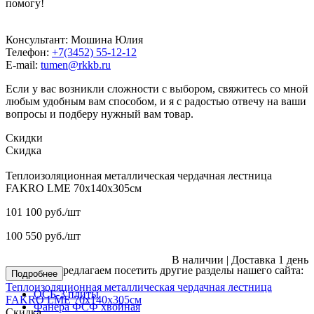
помогу!
Консультант: Мошина Юлия
Телефон:
+7(3452) 55-12-12
E-mail:
tumen@rkkb.ru
Если у вас возникли сложности с выбором, свяжитесь со мной
любым удобным вам способом, и я с радостью отвечу на ваши
вопросы и подберу нужный вам товар.
Скидки
Скидка
Теплоизоляционная металлическая чердачная лестница
FAKRO LME 70х140х305см
101 100
руб.
/шт
100 550
руб.
/шт
В наличии
|
Доставка 1 день
Мы также предлагаем посетить другие разделы нашего сайта:
Подробнее
Теплоизоляционная металлическая чердачная лестница
ОСБ-3 плиты
FAKRO LME 70х140х305см
Фанера ФСФ хвойная
Скидка