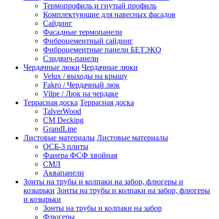
Термопрофиль и гнутый профиль
Комплектующие для навесных фасадов
Сайдинг
Фасадные термопанели
Фиброцементный сайдинг
Фиброцементные панели БЕТЭКО
Сэндвич-панели
Чердачные люки
Чердачные люки
Velux / выходы на крышу
Fakro / Чердачный люк
Vilpe / Люк на чердаке
Террасная доска
Террасная доска
TalverWood
CM Decking
GrandLine
Листовые материалы
Листовые материалы
ОСБ-3 плиты
Фанера ФСФ хвойная
СМЛ
Аквапанели
Зонты на трубы и колпаки на забор, флюгеры и
козырьки
Зонты на трубы и колпаки на забор, флюгеры
и козырьки
Зонты на трубы и колпаки на забор
Флюгеры