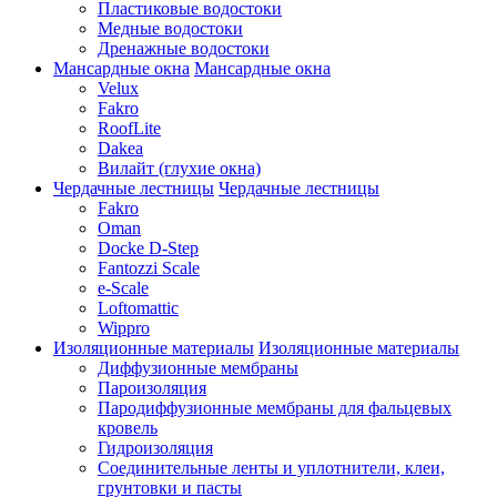
Пластиковые водостоки
Медные водостоки
Дренажные водостоки
Мансардные окна
Мансардные окна
Velux
Fakro
RoofLite
Dakea
Вилайт (глухие окна)
Чердачные лестницы
Чердачные лестницы
Fakro
Oman
Docke D-Step
Fantozzi Scale
e-Scale
Loftomattic
Wippro
Изоляционные материалы
Изоляционные материалы
Диффузионные мембраны
Пароизоляция
Пародиффузионные мембраны для фальцевых
кровель
Гидроизоляция
Соединительные ленты и уплотнители, клеи,
грунтовки и пасты