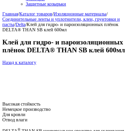
Защитные козырьки
Главная
/
Каталог товаров
/
Изоляционные материалы
/
Соединительные ленты и уплотнители, клеи, грунтовки и
пасты
/
Delta
/
Клей для гидро- и пароизоляционных плёнок
DELTA® THAN SB клей 600мл
Клей для гидро- и пароизоляционных
плёнок DELTA® THAN SB клей 600мл
Назад к каталогу
Высокая стойкость
Немецкое производство
Для кровли
Отвод влаги
®
DELTA
THAN SB универсальное средство для склеивания