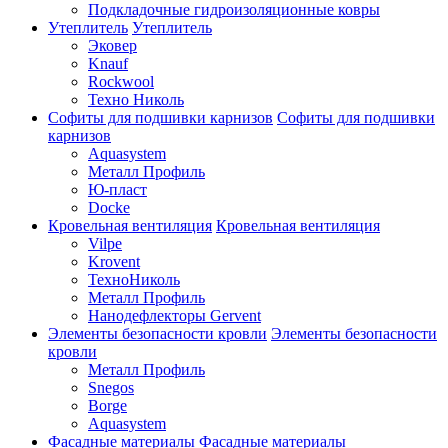
Подкладочные гидроизоляционные ковры
Утеплитель
Утеплитель
Эковер
Knauf
Rockwool
Техно Николь
Софиты для подшивки карнизов
Софиты для подшивки
карнизов
Aquasystem
Металл Профиль
Ю-пласт
Docke
Кровельная вентиляция
Кровельная вентиляция
Vilpe
Krovent
ТехноНиколь
Металл Профиль
Нанодефлекторы Gervent
Элементы безопасности кровли
Элементы безопасности
кровли
Металл Профиль
Snegos
Borge
Aquasystem
Фасадные материалы
Фасадные материалы