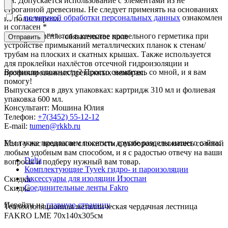
мм. Допускается использование с элементами из не
строганной древесины. Не следует применять на основаниях
С
политикой обработки персональных данных
ознакомлен
из полистирола.
и согласен
*
Также применяется в качестве кровельного герметика при
"*" - обязательное поле
Отправить
устройстве примыканий металлических планок к стенам/
трубам на плоских и скатных крышах. Также используется
для проклейки нахлёстов отсечной гидроизоляции и
Возникли сложности? Просто свяжитесь со мной, и я вам
профилированных/дренажных мембран.
помогу!
Выпускается в двух упаковках: картридж 310 мл и фолиевая
упаковка 600 мл.
Консультант: Мошина Юлия
Телефон:
+7(3452) 55-12-12
E-mail:
tumen@rkkb.ru
Мы также предлагаем посетить другие разделы нашего сайта:
Если у вас возникли сложности с выбором, свяжитесь со мной
любым удобным вам способом, и я с радостью отвечу на ваши
Delta
вопросы и подберу нужный вам товар.
Комплектующие Tyvek гидро- и пароизоляции
Аксессуары для изоляции Изоспан
Скидки
Соединительные ленты Fakro
Скидка
Перейти на
главную страницу
.
Теплоизоляционная металлическая чердачная лестница
FAKRO LME 70х140х305см