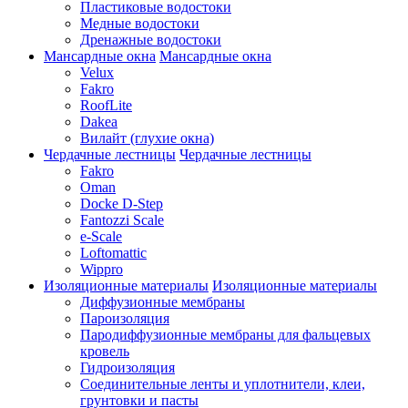
Пластиковые водостоки
Медные водостоки
Дренажные водостоки
Мансардные окна
Мансардные окна
Velux
Fakro
RoofLite
Dakea
Вилайт (глухие окна)
Чердачные лестницы
Чердачные лестницы
Fakro
Oman
Docke D-Step
Fantozzi Scale
e-Scale
Loftomattic
Wippro
Изоляционные материалы
Изоляционные материалы
Диффузионные мембраны
Пароизоляция
Пародиффузионные мембраны для фальцевых
кровель
Гидроизоляция
Соединительные ленты и уплотнители, клеи,
грунтовки и пасты