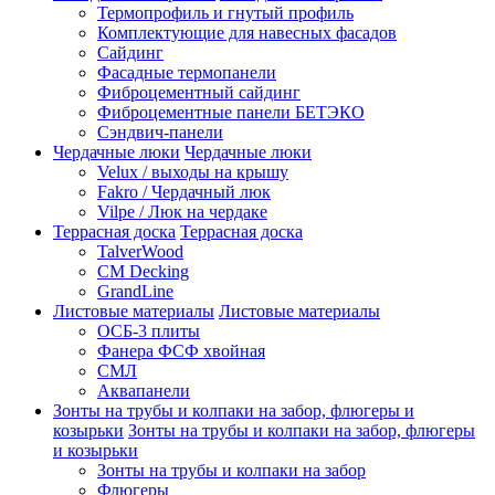
Термопрофиль и гнутый профиль
Комплектующие для навесных фасадов
Сайдинг
Фасадные термопанели
Фиброцементный сайдинг
Фиброцементные панели БЕТЭКО
Сэндвич-панели
Чердачные люки
Чердачные люки
Velux / выходы на крышу
Fakro / Чердачный люк
Vilpe / Люк на чердаке
Террасная доска
Террасная доска
TalverWood
CM Decking
GrandLine
Листовые материалы
Листовые материалы
ОСБ-3 плиты
Фанера ФСФ хвойная
СМЛ
Аквапанели
Зонты на трубы и колпаки на забор, флюгеры и
козырьки
Зонты на трубы и колпаки на забор, флюгеры
и козырьки
Зонты на трубы и колпаки на забор
Флюгеры