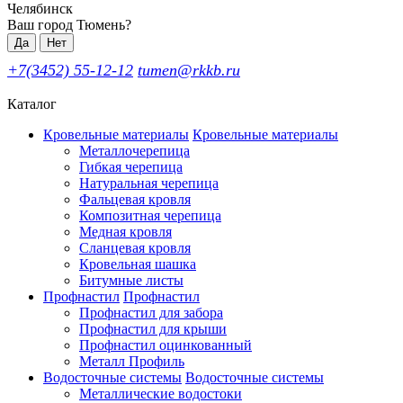
Челябинск
Ваш город Тюмень?
Да
Нет
+7(3452) 55-12-12
tumen@rkkb.ru
Каталог
Кровельные материалы
Кровельные материалы
Металлочерепица
Гибкая черепица
Натуральная черепица
Фальцевая кровля
Композитная черепица
Медная кровля
Сланцевая кровля
Кровельная шашка
Битумные листы
Профнастил
Профнастил
Профнастил для забора
Профнастил для крыши
Профнастил оцинкованный
Металл Профиль
Водосточные системы
Водосточные системы
Металлические водостоки