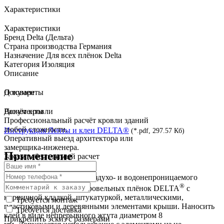
Характеристики
Характеристики
Бренд
Delta (Дельта)
Страна производства
Германия
Назначение
Для всех плёнок Delta
Категория
Изоляция
Описание
О товаре
Документы
Документы
Расчёт кровли
Профессиональный расчёт кровли зданий
любой сложности.
Инструкция Ленты и клеи DELTA®
(*.pdf, 297.57 Кб)
Оперативный выезд архитектора или
замерщика-инженера.
Применение
Заказать бесплатный расчет
Клей для герметичного воздухо- и водонепроницаемого
®
соединения любых подкровельных плёнок DELTA
с
кирпичной кладкой, штукатуркой, металлическими,
Требуется монтаж
пластиковыми и деревянными элементами крыши. Наносить
Требуется доставка
клей в виде непрерывного жгута диаметром 8
Прикрепить эскиз с размерами