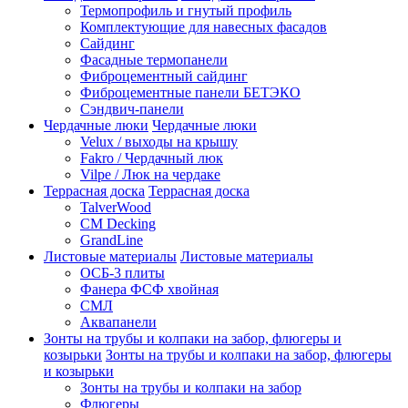
Термопрофиль и гнутый профиль
Комплектующие для навесных фасадов
Сайдинг
Фасадные термопанели
Фиброцементный сайдинг
Фиброцементные панели БЕТЭКО
Сэндвич-панели
Чердачные люки
Чердачные люки
Velux / выходы на крышу
Fakro / Чердачный люк
Vilpe / Люк на чердаке
Террасная доска
Террасная доска
TalverWood
CM Decking
GrandLine
Листовые материалы
Листовые материалы
ОСБ-3 плиты
Фанера ФСФ хвойная
СМЛ
Аквапанели
Зонты на трубы и колпаки на забор, флюгеры и
козырьки
Зонты на трубы и колпаки на забор, флюгеры
и козырьки
Зонты на трубы и колпаки на забор
Флюгеры