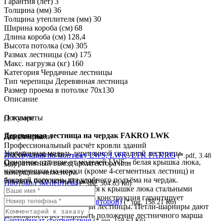
Гарантия (лет)
3
Толщина (мм)
36
Толщина утеплителя (мм)
30
Ширина короба (см)
68
Длина короба (см)
128,4
Высота потолка (см)
305
Размах лестницы (см)
175
Макс. нагрузка (кг)
160
Категория
Чердачные лестницы
Тип черепицы
Деревянная лестница
Размер проема в потолке
70x130
Описание
О товаре
Документы
Деревянная лестница на чердак FAKRO LWK
Документы
Расчёт кровли
Профессиональный расчёт кровли зданий
Улучшенная модель деревянной складной лестницы.
любой сложности.
Инструкция по монтажу LWS, LWK, LTK FAKRO
(*.pdf, 3.48
Основное отличие от моделей LWS – белая крышка люка,
Оперативный выезд архитектора или
Мб)
наконечники на ножки (кроме 4-сегментных лестниц) и
замерщика-инженера.
боковой поручень для удобного подъёма на чердак.
Заказать бесплатный расчет
Протокол экспертизы
(*.jpg, 504.85 Кб)
Лестничный марш крепится к крышке люка стальными
петлями-шарнирами, такая конструкция гарантирует
Сертификат соответствия (второй)
(*.jpg, 158.21 Кб)
устойчивость конструкции лестницы. Петли-шарниры дают
возможность регулировать положение лестничного марша
Сертификат соответствия
(*.jpg, 158.62 Кб)