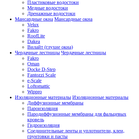
Пластиковые водостоки
Медные водостоки
Дренажные водостоки
Мансардные окна
Мансардные окна
Velux
Fakro
RoofLite
Dakea
Вилайт (глухие окна)
Чердачные лестницы
Чердачные лестницы
Fakro
Oman
Docke D-Step
Fantozzi Scale
e-Scale
Loftomattic
Wippro
Изоляционные материалы
Изоляционные материалы
Диффузионные мембраны
Пароизоляция
Пародиффузионные мембраны для фальцевых
кровель
Гидроизоляция
Соединительные ленты и уплотнители, клеи,
грунтовки и пасты