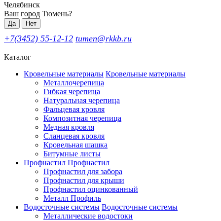
Челябинск
Ваш город Тюмень?
Да
Нет
+7(3452) 55-12-12
tumen@rkkb.ru
Каталог
Кровельные материалы
Кровельные материалы
Металлочерепица
Гибкая черепица
Натуральная черепица
Фальцевая кровля
Композитная черепица
Медная кровля
Сланцевая кровля
Кровельная шашка
Битумные листы
Профнастил
Профнастил
Профнастил для забора
Профнастил для крыши
Профнастил оцинкованный
Металл Профиль
Водосточные системы
Водосточные системы
Металлические водостоки