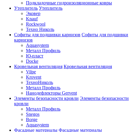
Подкладочные гидроизоляционные ковры
Утеплитель
Утеплитель
Эковер
Knauf
Rockwool
Техно Николь
Софиты для подшивки карнизов
Софиты для подшивки
карнизов
Aquasystem
Металл Профиль
Ю-пласт
Docke
Кровельная вентиляция
Кровельная вентиляция
Vilpe
Krovent
ТехноНиколь
Металл Профиль
Нанодефлекторы Gervent
Элементы безопасности кровли
Элементы безопасности
кровли
Металл Профиль
Snegos
Borge
Aquasystem
Фасадные материалы
Фасадные материалы