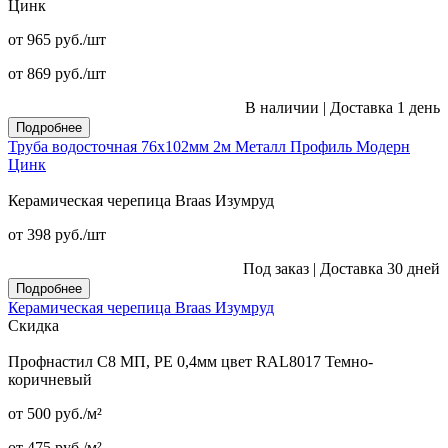
Цинк
от 965
руб.
/шт
от 869
руб.
/шт
В наличии
|
Доставка 1 день
Подробнее
Труба водосточная 76x102мм 2м Металл Профиль Модерн
Цинк
Керамическая черепица Braas Изумруд
от 398
руб.
/шт
Под заказ
|
Доставка 30 дней
Подробнее
Керамическая черепица Braas Изумруд
Скидка
Профнастил С8 МП, PE 0,4мм цвет RAL8017 Темно-
коричневый
от 500
руб.
/м²
от 475
руб.
/м²