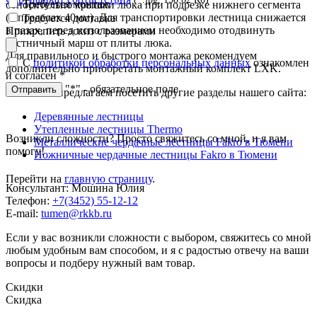
Требуется монтаж
относительно крышки люка при подрезке нижнего сегмента
(в пределах 40мм). Для транспортировки лестница снижается
Требуется доставка
в пазах, перед использованием необходимо отодвинуть
Прикрепить эскиз с размерами
лестничный марш от плиты люка.
Для правильного и быстрого монтажа рекомендуем
С
политикой обработки персональных данных
ознакомлен
дополнительно приобретать монтажный комплект LXK.
и согласен
*
"*" - обязательное поле
Отправить
Мы также предлагаем посетить другие разделы нашего сайта:
Деревянные лестницы
Утепленные лестницы Thermo
Возникли сложности? Просто свяжитесь со мной, и я вам
Металлические чердачные лестницы Fakro в Тюмени
помогу!
Ножничные чердачные лестницы Fakro в Тюмени
Перейти на
главную страницу
.
Консультант: Мошина Юлия
Телефон:
+7(3452) 55-12-12
E-mail:
tumen@rkkb.ru
Если у вас возникли сложности с выбором, свяжитесь со мной
любым удобным вам способом, и я с радостью отвечу на ваши
вопросы и подберу нужный вам товар.
Скидки
Скидка