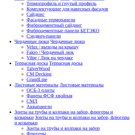
Термопрофиль и гнутый профиль
Комплектующие для навесных фасадов
Сайдинг
Фасадные термопанели
Фиброцементный сайдинг
Фиброцементные панели БЕТЭКО
Сэндвич-панели
Чердачные люки
Чердачные люки
Velux / выходы на крышу
Fakro / Чердачный люк
Vilpe / Люк на чердаке
Террасная доска
Террасная доска
TalverWood
CM Decking
GrandLine
Листовые материалы
Листовые материалы
ОСБ-3 плиты
Фанера ФСФ хвойная
СМЛ
Аквапанели
Зонты на трубы и колпаки на забор, флюгеры и
козырьки
Зонты на трубы и колпаки на забор, флюгеры
и козырьки
Зонты на трубы и колпаки на забор
Флюгеры