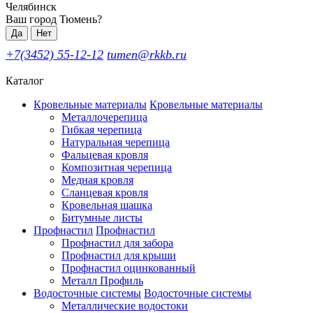
Челябинск
Ваш город Тюмень?
Да
Нет
+7(3452) 55-12-12
tumen@rkkb.ru
Каталог
Кровельные материалы
Кровельные материалы
Металлочерепица
Гибкая черепица
Натуральная черепица
Фальцевая кровля
Композитная черепица
Медная кровля
Сланцевая кровля
Кровельная шашка
Битумные листы
Профнастил
Профнастил
Профнастил для забора
Профнастил для крыши
Профнастил оцинкованный
Металл Профиль
Водосточные системы
Водосточные системы
Металлические водостоки