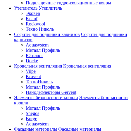
Подкладочные гидроизоляционные ковры
Утеплитель
Утеплитель
Эковер
Knauf
Rockwool
Техно Николь
Софиты для подшивки карнизов
Софиты для подшивки
карнизов
Aquasystem
Металл Профиль
Ю-пласт
Docke
Кровельная вентиляция
Кровельная вентиляция
Vilpe
Krovent
ТехноНиколь
Металл Профиль
Нанодефлекторы Gervent
Элементы безопасности кровли
Элементы безопасности
кровли
Металл Профиль
Snegos
Borge
Aquasystem
Фасадные материалы
Фасадные материалы