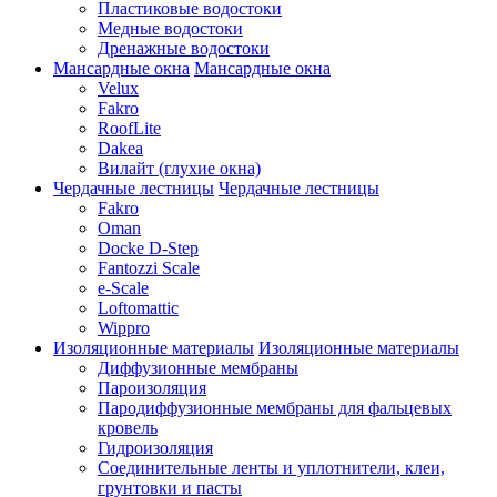
Пластиковые водостоки
Медные водостоки
Дренажные водостоки
Мансардные окна
Мансардные окна
Velux
Fakro
RoofLite
Dakea
Вилайт (глухие окна)
Чердачные лестницы
Чердачные лестницы
Fakro
Oman
Docke D-Step
Fantozzi Scale
e-Scale
Loftomattic
Wippro
Изоляционные материалы
Изоляционные материалы
Диффузионные мембраны
Пароизоляция
Пародиффузионные мембраны для фальцевых
кровель
Гидроизоляция
Соединительные ленты и уплотнители, клеи,
грунтовки и пасты