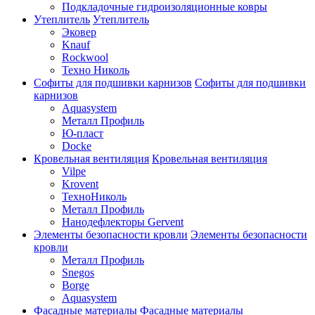
Подкладочные гидроизоляционные ковры
Утеплитель
Утеплитель
Эковер
Knauf
Rockwool
Техно Николь
Софиты для подшивки карнизов
Софиты для подшивки
карнизов
Aquasystem
Металл Профиль
Ю-пласт
Docke
Кровельная вентиляция
Кровельная вентиляция
Vilpe
Krovent
ТехноНиколь
Металл Профиль
Нанодефлекторы Gervent
Элементы безопасности кровли
Элементы безопасности
кровли
Металл Профиль
Snegos
Borge
Aquasystem
Фасадные материалы
Фасадные материалы