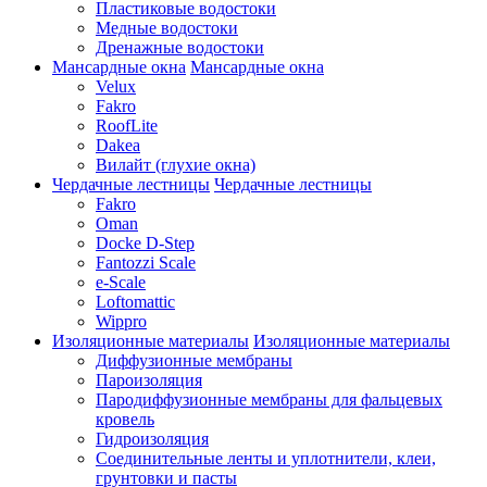
Пластиковые водостоки
Медные водостоки
Дренажные водостоки
Мансардные окна
Мансардные окна
Velux
Fakro
RoofLite
Dakea
Вилайт (глухие окна)
Чердачные лестницы
Чердачные лестницы
Fakro
Oman
Docke D-Step
Fantozzi Scale
e-Scale
Loftomattic
Wippro
Изоляционные материалы
Изоляционные материалы
Диффузионные мембраны
Пароизоляция
Пародиффузионные мембраны для фальцевых
кровель
Гидроизоляция
Соединительные ленты и уплотнители, клеи,
грунтовки и пасты