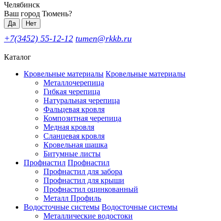
Челябинск
Ваш город Тюмень?
Да
Нет
+7(3452) 55-12-12
tumen@rkkb.ru
Каталог
Кровельные материалы
Кровельные материалы
Металлочерепица
Гибкая черепица
Натуральная черепица
Фальцевая кровля
Композитная черепица
Медная кровля
Сланцевая кровля
Кровельная шашка
Битумные листы
Профнастил
Профнастил
Профнастил для забора
Профнастил для крыши
Профнастил оцинкованный
Металл Профиль
Водосточные системы
Водосточные системы
Металлические водостоки