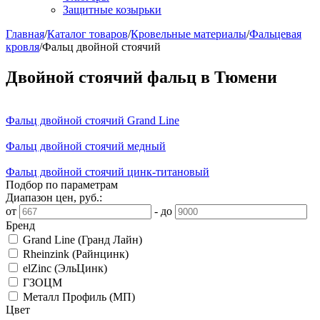
Защитные козырьки
Главная
/
Каталог товаров
/
Кровельные материалы
/
Фальцевая
кровля
/
Фальц двойной стоячий
Двойной стоячий фальц в Тюмени
Фальц двойной стоячий Grand Line
Фальц двойной стоячий медный
Фальц двойной стоячий цинк-титановый
Подбор по параметрам
Диапазон цен, руб.:
от
-
до
Бренд
Grand Line (Гранд Лайн)
Rheinzink (Райнцинк)
elZinc (ЭльЦинк)
ГЗОЦМ
Металл Профиль (МП)
Цвет