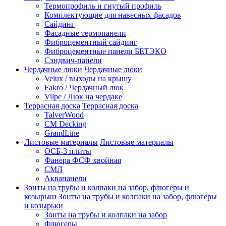
Термопрофиль и гнутый профиль
Комплектующие для навесных фасадов
Сайдинг
Фасадные термопанели
Фиброцементный сайдинг
Фиброцементные панели БЕТЭКО
Сэндвич-панели
Чердачные люки
Чердачные люки
Velux / выходы на крышу
Fakro / Чердачный люк
Vilpe / Люк на чердаке
Террасная доска
Террасная доска
TalverWood
CM Decking
GrandLine
Листовые материалы
Листовые материалы
ОСБ-3 плиты
Фанера ФСФ хвойная
СМЛ
Аквапанели
Зонты на трубы и колпаки на забор, флюгеры и
козырьки
Зонты на трубы и колпаки на забор, флюгеры
и козырьки
Зонты на трубы и колпаки на забор
Флюгеры