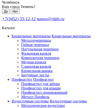
Челябинск
Ваш город Тюмень?
Да
Нет
+7(3452) 55-12-12
tumen@rkkb.ru
Каталог
Кровельные материалы
Кровельные материалы
Металлочерепица
Гибкая черепица
Натуральная черепица
Фальцевая кровля
Композитная черепица
Медная кровля
Сланцевая кровля
Кровельная шашка
Битумные листы
Профнастил
Профнастил
Профнастил для забора
Профнастил для крыши
Профнастил оцинкованный
Металл Профиль
Водосточные системы
Водосточные системы
Металлические водостоки