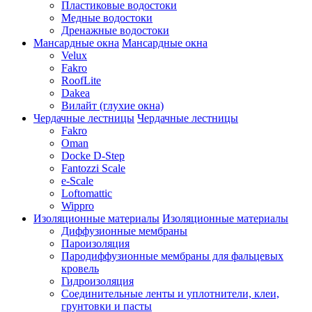
Пластиковые водостоки
Медные водостоки
Дренажные водостоки
Мансардные окна
Мансардные окна
Velux
Fakro
RoofLite
Dakea
Вилайт (глухие окна)
Чердачные лестницы
Чердачные лестницы
Fakro
Oman
Docke D-Step
Fantozzi Scale
e-Scale
Loftomattic
Wippro
Изоляционные материалы
Изоляционные материалы
Диффузионные мембраны
Пароизоляция
Пародиффузионные мембраны для фальцевых
кровель
Гидроизоляция
Соединительные ленты и уплотнители, клеи,
грунтовки и пасты