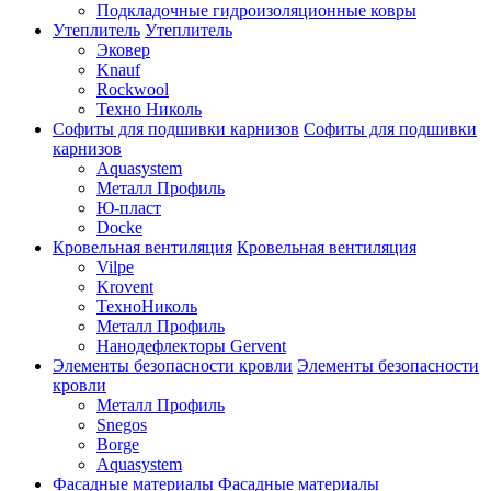
Подкладочные гидроизоляционные ковры
Утеплитель
Утеплитель
Эковер
Knauf
Rockwool
Техно Николь
Софиты для подшивки карнизов
Софиты для подшивки
карнизов
Aquasystem
Металл Профиль
Ю-пласт
Docke
Кровельная вентиляция
Кровельная вентиляция
Vilpe
Krovent
ТехноНиколь
Металл Профиль
Нанодефлекторы Gervent
Элементы безопасности кровли
Элементы безопасности
кровли
Металл Профиль
Snegos
Borge
Aquasystem
Фасадные материалы
Фасадные материалы