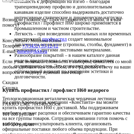
Стойкость к деформации на изгиб – благодаря
трапециевидному профилю и дополнительным
канавкам изделие способно выдерживать достаточно
интенсивные статические и динамические нагрузки.
Возникли сложности? Просто свяжитесь со мной, и я вам
Профнастил / Профлист Н60 широко применяется в
помогу!
промышленном и частном строительстве.
Легкость – при возведении капитальных или временных
конструкций
профнастил
создает минимальное
Консультант: Мошина Юлия
давление на основание (стропилы, столбы, фундамент) в
Телефон:
+7(3452) 55-12-12
сравнении с другими листовыми материалами.
E-mail:
tumen@rkkb.ru
Разнообразие покрытий – в нашем каталоге данная
модель представлена с несколькими вариантами
Если у вас возникли сложности с выбором, свяжитесь со мной
полимерного слоя. Это позволяет подобрать
любым удобным вам способом, и я с радостью отвечу на ваши
оптимальный вариант по критериям эстетики и
вопросы и подберу нужный вам товар.
долговечности.
Скидки
Скидка
Купить профнастил / профлист Н60 недорого
Теплоизоляционная металлическая чердачная лестница
На сайте Кровельной компании «Константа» вы можете
FAKRO LME 70х140х305см
купить профнастил Н60 с доставкой. Мы поддерживаем
наиболее низкие расценки и обеспечиваем гарантию качества
101 100
руб.
/шт
на все группы товаров. Сотрудник компании готов помочь с
выбором, проконсультировать клиента, организовать
100 550
руб.
/шт
официальные поставки любого объема продукции. При