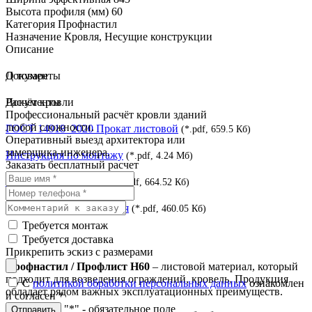
Высота профиля (мм)
60
Категория
Профнастил
Назначение
Кровля, Несущие конструкции
Описание
О товаре
Документы
Документы
Расчёт кровли
Профессиональный расчёт кровли зданий
любой сложности.
ГОСТ 14918_2020 Прокат листовой
(*.pdf, 659.5 Кб)
Оперативный выезд архитектора или
замерщика-инженера.
Инструкция по монтажу
(*.pdf, 4.24 Мб)
Заказать бесплатный расчет
Сертификат ISO_9001
(*.pdf, 664.52 Кб)
Сертификат соответствия
(*.pdf, 460.05 Кб)
Требуется монтаж
Требуется доставка
Прикрепить эскиз с размерами
Профнастил / Профлист Н60
– листовой материал, который
подходит для возведения ограждений, кровель. Продукция
С
политикой обработки персональных данных
ознакомлен
обладает рядом важных эксплуатационных преимуществ.
и согласен
*
"*" - обязательное поле
Отправить